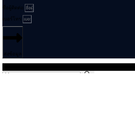
ชื่อผู้ติดต่อ
เบอร์โทร
ส่งข้อมูล
© 2026 PUMA KINGDOM GROUP Co., Ltd. All rights reserved
หน้าแรก
ผลงาน
ราคาติดตั้ง
เราคือใคร
บทความ
ติดต่อเรา
EN